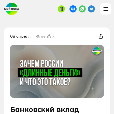
Главная
08 апреля
94
7
Новости
Статьи
О ПДС
Калькулятор
Шпаргалка ПДС
Поделиться
Банковский вклад