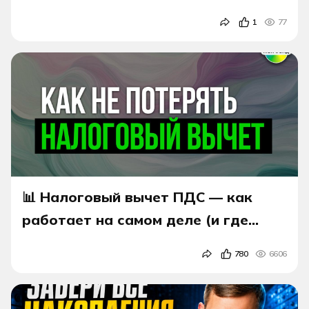
1
77
📊 Налоговый вычет ПДС — как
работает на самом деле (и где
теряют 52–60 тыс. ₽)
780
6606