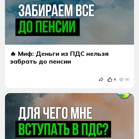
🔥 Миф: Деньги из ПДС нельзя
забрать до пенсии
4
90