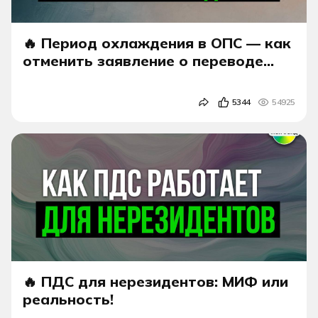
🔥 Период охлаждения в ОПС — как
отменить заявление о переводе
Пенсионных Накоплений и
сохранить весь инвестдоход?
5344
54925
🔥 ПДС для нерезидентов: МИФ или
реальность!